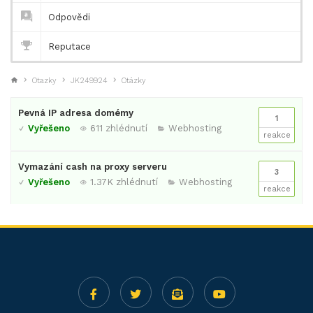
Odpovědi
Reputace
Otazky
JK249924
Otázky
Pevná IP adresa domémy
1
Vyřešeno
611 zhlédnutí
Webhosting
reakce
Vymazání cash na proxy serveru
3
Vyřešeno
1.37K zhlédnutí
Webhosting
reakce