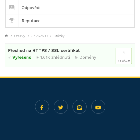
Odpovědi
Reputace
Otazky
JK262500
Otázky
Přechod na HTTPS / SSL certifikát
1
Vyřešeno
1.61K zhlédnutí
Domény
reakce