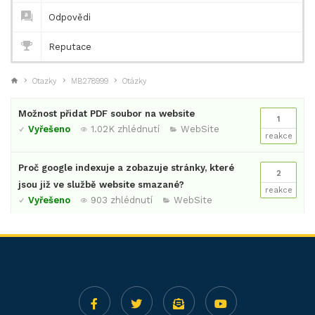
Odpovědi
Reputace
Otazky
MB278999
Otázky
Možnost přidat PDF soubor na website
1
Vyřešeno
1.02K zhlédnutí
WebSite
reakce
Proč google indexuje a zobazuje stránky, které
2
jsou již ve službě website smazané?
reakce
Vyřešeno
903 zhlédnutí
WebSite