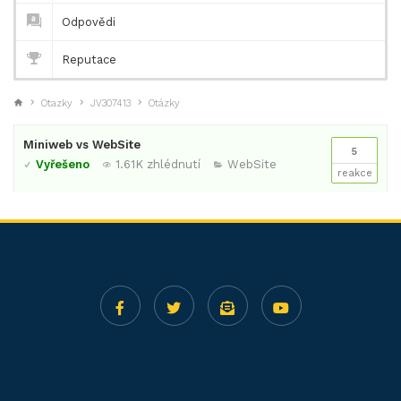
Odpovědi
Reputace
Otazky
JV307413
Otázky
Miniweb vs WebSite
5
Vyřešeno
1.61K zhlédnutí
WebSite
reakce