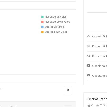
Komentář k
Komentář k
Komentář k
Odeslaná 
Odeslaná 
es
5
Optimalizac
0
7. 3.