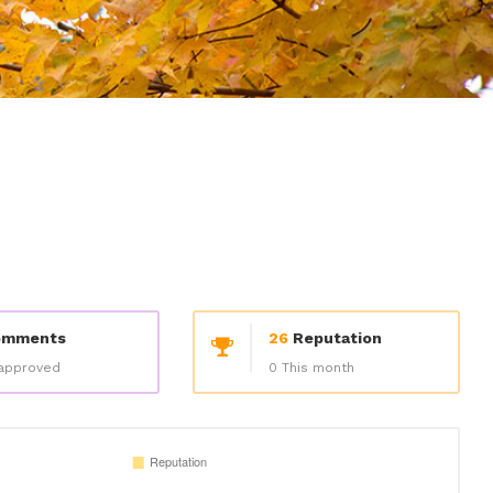
mments
26
Reputation
approved
0 This month