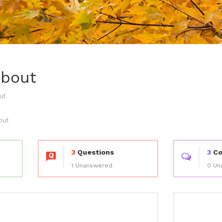
About
ut
out
3
Questions
3
Co
1 Unanswered
0 Un