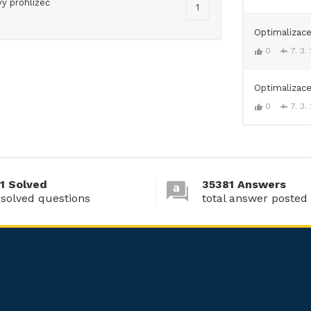
ý prohlížeč
1
Optimalizac
0
7. 3.
Optimalizac
0
7. 3.
1 Solved
35381 Answers
 solved questions
total answer posted