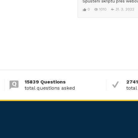
Spuštění skriptu přes webov
0
1010
31. 3. 2022
15839 Questions
2741
total questions asked
total