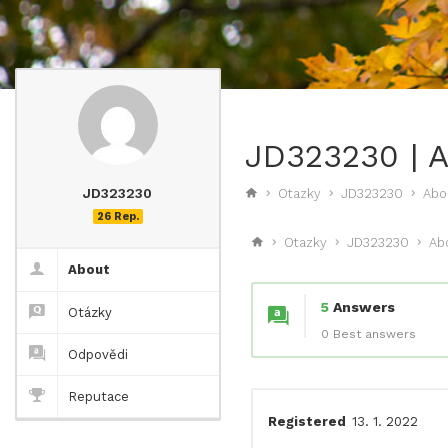
JD323230 | 
JD323230
Otazky
JD323230
Abo
26 Rep.
Otazky
JD323230
Ab
About
5
Answers
Otázky
0 Best answers
Odpovědi
Reputace
Registered
13. 1. 2022