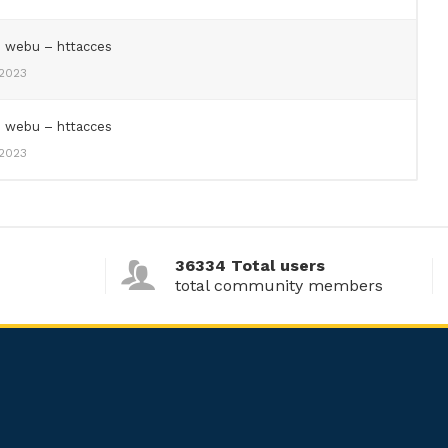
e webu – httacces
 2023
e webu – httacces
 2023
36334 Total users
total community members