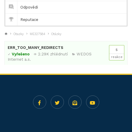
Odpovědi
Reputace
Otazky
ME327584
Otázky
ERR_TOO_MANY_REDIRECTS
5
Vyřešeno
2.29K zhlédnutí
WEDOS
reakce
Internet a.s.