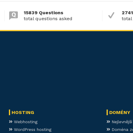
15839 Questions
2741
total questions asked
total
HOSTING
DOMÉNY
Webhosting
Nejlevnějš
WordPress hosting
Doména z