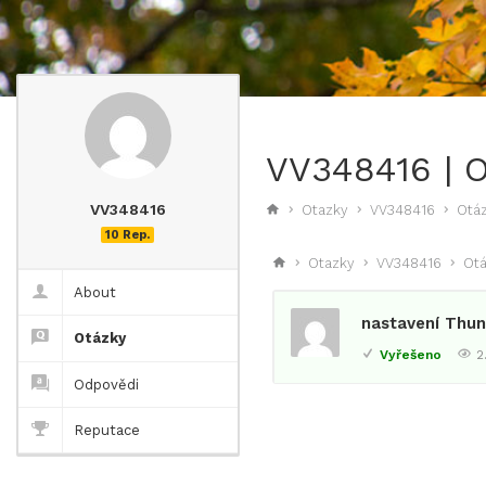
VV348416 | 
VV348416
Otazky
VV348416
Otá
10 Rep.
Otazky
VV348416
Ot
About
nastavení Thun
Otázky
Vyřešeno
2
Odpovědi
Reputace