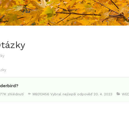
Otázky
zky
ázky
derbird?
.77K zhlédnutí
MB313456
Vybral nejlepší odpověď
20. 4. 2023
WED