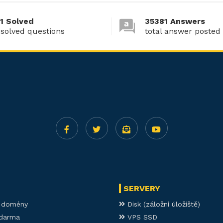
1 Solved
35381 Answers
 solved questions
total answer posted
SERVERY
í domény
Disk (záložní úložiště)
darma
VPS SSD