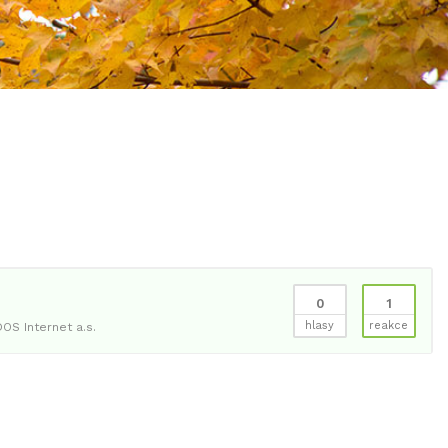
0
1
hlasy
reakce
OS Internet a.s.