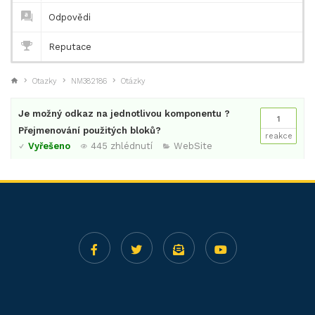
Odpovědi
Reputace
Otazky
NM382186
Otázky
Je možný odkaz na jednotlivou komponentu ?
1
Přejmenování použitých bloků?
reakce
Vyřešeno
445 zhlédnutí
WebSite