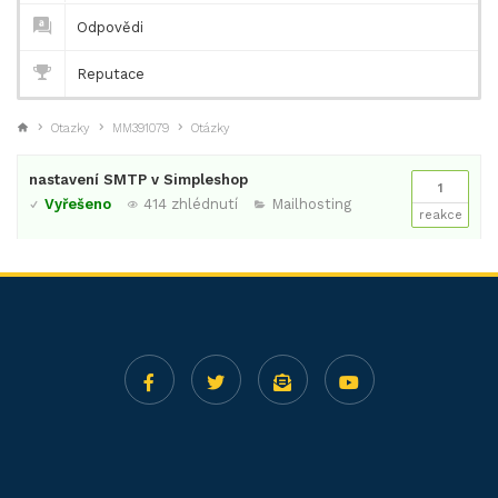
Odpovědi
Reputace
Otazky
MM391079
Otázky
nastavení SMTP v Simpleshop
1
Vyřešeno
414 zhlédnutí
Mailhosting
reakce