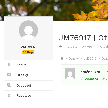
JM76917 | Ot
JM76917
Otazky
JM76917
Otáz
10 Rep.
Otazky
JM76917
Otá
About
Změna DNS – n
Otázky
Vyřešeno
7
Odpovědi
Reputace