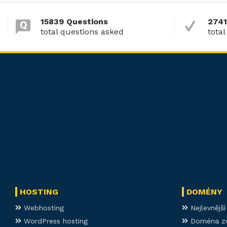
15839 Questions
2741
total questions asked
total
HOSTING
DOMÉNY
Webhosting
Nejlevnějš
WordPress hosting
Doména z