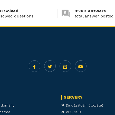
0 Solved
35381 Answers
 solved questions
total answer posted
SERVERY
í domény
Disk (záložní úložiště)
darma
VPS SSD