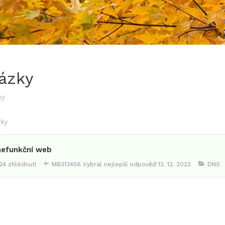
ázky
ky
zky
efunkční web
24 zhlédnutí
MB313456
Vybral nejlepší odpověď
12. 12. 2022
DNS