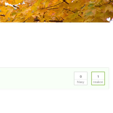
0
1
hlasy
reakce