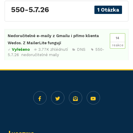
550-5.7.26
1 Otázka
Nedoručitelné e-maily z Gmailu i přímo klienta
14
Wedos. Z MailerLite fungují
reakce
Vyřešeno
3.77K zhlédnutí
DNS
550-
5.7.26
nedoručitelné maily