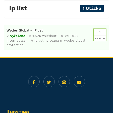
ip list
1 Otázka
Wedos Global – IP list
1
Vyřešeno
1.52K zhlédnutí
WEDOS
reakce
Internet a.s.
ip list
ip seznam
wedos global
protection
HOSTING