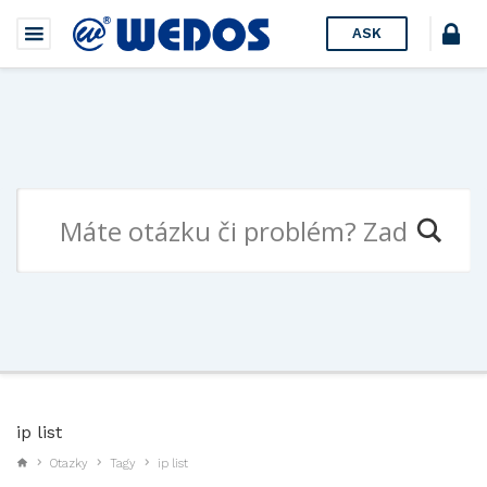
ASK
ip list
Otazky
Tagy
ip list