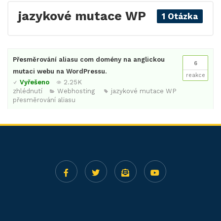
jazykové mutace WP
1 Otázka
Přesměrování aliasu com domény na anglickou
6
mutaci webu na WordPressu.
reakce
Vyřešeno
2.25K
zhlédnutí
Webhosting
jazykové mutace WP
přesměrování aliasu