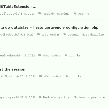
CMSTableExtension …
lepší odpověď
8. 8. 2023
Redakční systémy
Joomla
la do databáze – heslo upraveno v configuration.php
lepší odpověď
17. 1. 2023
Webhosting
Joomla
název databáze
lepší odpověď
4. 3. 2022
Webhosting
Joomla
art the session
jlepší odpověď
31. 1. 2022
Webhosting
Joomla
lepší odpověď
27. 9. 2021
Redakční systémy
Joomla
joomla aktu