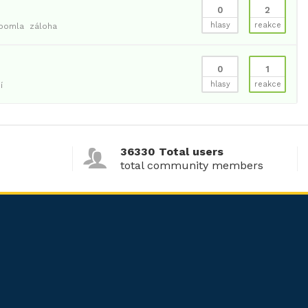
0
2
hlasy
reakce
oomla
záloha
0
1
hlasy
reakce
í
36330 Total users
total community members