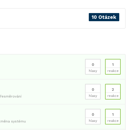
10 Otázek
0
1
hlasy
reakce
0
2
hlasy
reakce
řesměrování
0
1
hlasy
reakce
změna systému