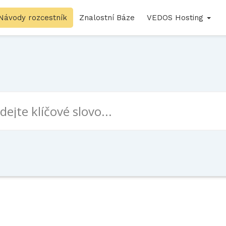
Návody rozcestník
Znalostní Báze
VEDOS Hosting