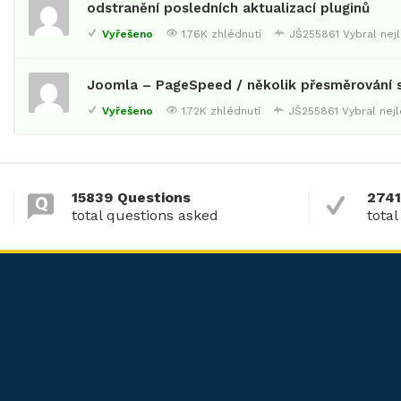
odstranění posledních aktualizací pluginů
Vyřešeno
1.76K zhlédnutí
JŠ255861
Vybral nej
Joomla – PageSpeed / několik přesměrování 
Vyřešeno
1.72K zhlédnutí
JŠ255861
Vybral nej
15839 Questions
2741
total questions asked
total