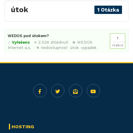
útok
1 Otázka
WEDOS pod útokem?
1
Vyřešeno
2.52K zhlédnutí
WEDOS
reakce
Internet a.s.
nedostupnost
útok
vypadek
HOSTING