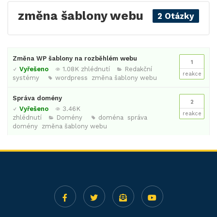
změna šablony webu
2 Otázky
Změna WP šablony na rozběhlém webu
1
Vyřešeno
1.08K zhlédnutí
Redakční
reakce
systémy
wordpress
změna šablony webu
Správa domény
2
Vyřešeno
3.46K
reakce
zhlédnutí
Domény
doména
správa
domény
změna šablony webu