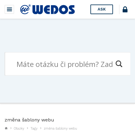
ASK
změna šablony webu
Otazky
Tagy
změna šablony webu