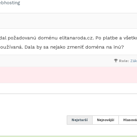
bhosting
adal požadovanú doménu elitanaroda.cz. Po platbe a všet
používaná. Dala by sa nejako zmeniť doména na inú?
Role:
Zák
Nejstarší
Nejnovější
Hlasová