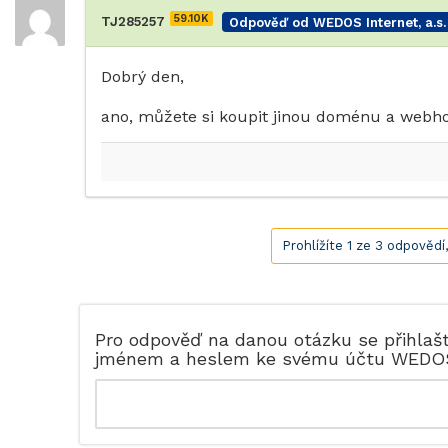
59.10K
TJ285257
Odpověď od WEDOS Internet, a.s.
Dobrý den,
ano, můžete si koupit jinou doménu a webh
Prohlížíte 1 ze 3 odpovědí
Pro odpověď na danou otázku se přihlaš
jménem a heslem ke svému účtu WEDO