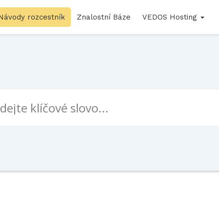
Návody rozcestník
Znalostní Báze
VEDOS Hosting