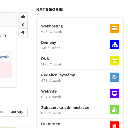
KATEGORIE
0
Webhosting
6271 Otázek
kom
Domény
3427 Otázek
azník
DNS
1492 Otázek
Redakční systémy
976 Otázek
WebSite
907 Otázek
Zákaznická administrace
ní
Aktivity
895 Otázek
Fakturace