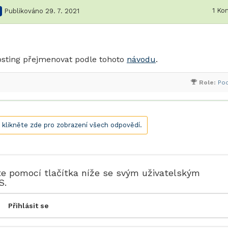
1
Kom
Publikováno 29. 7. 2021
osting přejmenovat podle tohoto
návodu
.
Role:
Po
, klikněte zde pro zobrazení všech odpovědí.
te pomocí tlačítka níže se svým uživatelským
S.