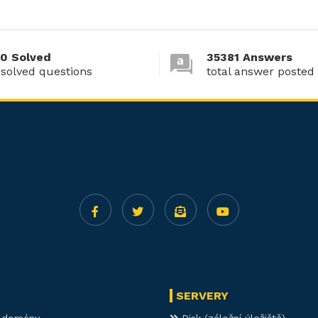
0 Solved
35381 Answers
 solved questions
total answer posted
SERVERY