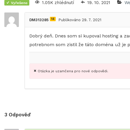
1.05K zhlédnutí
19. 10. 2021
We
Vyřešeno
14
DM313285
Publikováno 29. 7. 2021
Dobrý deň. Dnes som si kupoval hosting a z
potrebnom som zistil že táto doména už je 
Otázka je uzamčena pro nové odpovědi.
3
Odpověď