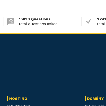
15839 Questions
2741
total questions asked
total
HOSTING
DOMÉNY