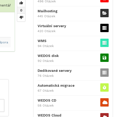
496 Otázek
entář
0
Mailhosting
445 Otázek
Virtuální servery
420 Otázek
WMS
dpora
94 Otázek
WEDOS disk
92 Otázek
Dedikované servery
76 Otázek
Automatická migrace
67 Otázek
WEDOS CD
58 Otázek
WEDOS Cloud