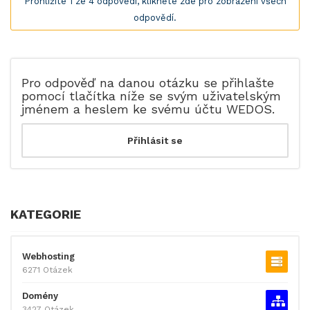
Prohlížíte 1 ze 4 odpovědí, klikněte zde pro zobrazení všech
odpovědí.
Pro odpověď na danou otázku se přihlašte
pomocí tlačítka níže se svým uživatelským
jménem a heslem ke svému účtu WEDOS.
KATEGORIE
Webhosting
6271 Otázek
Domény
3427 Otázek