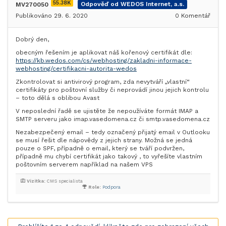
55.38K
MV270050
Odpověď od WEDOS Internet, a.s.
Publikováno 29. 6. 2020
0
Komentář
Dobrý den,
obecným řešením je aplikovat náš kořenový certifikát dle:
https://kb.wedos.com/cs/webhosting/zakladni-informace-
webhosting/certifikacni-autorita-wedos
Zkontrolovat si antivirový program, zda nevytváří „vlastní“
certifikáty pro poštovní služby či neprovádí jinou jejich kontrolu
– toto dělá s oblibou Avast
V neposlední řadě se ujistěte že nepoužíváte formát IMAP a
SMTP serveru jako imap.vasedomena.cz či smtp.vasedomena.cz
Nezabezpečený email – tedy označený přijatý email v Outlooku
se musí řešit dle nápovědy z jejich strany. Možná se jedná
pouze o SPF, případně o email, který se tváří podvržen,
případně mu chybí certifikát jako takový , to vyřešíte vlastním
poštovním serverem například na našem VPS
Vizitka:
CMS specialista
Role:
Podpora