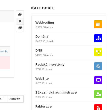
KATEGORIE
0
Webhosting
6271 Otázek
Domény
3427 Otázek
DNS
azník
1492 Otázek
Redakční systémy
976 Otázek
WebSite
907 Otázek
Zákaznická administrace
895 Otázek
ní
Aktivity
Fakturace