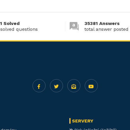
1 Solved
35381 Answers
 solved questions
total answer posted
SERVERY