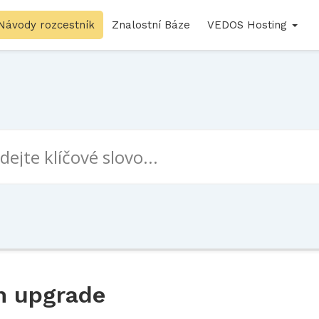
Návody rozcestník
Znalostní Báze
VEDOS Hosting
m upgrade