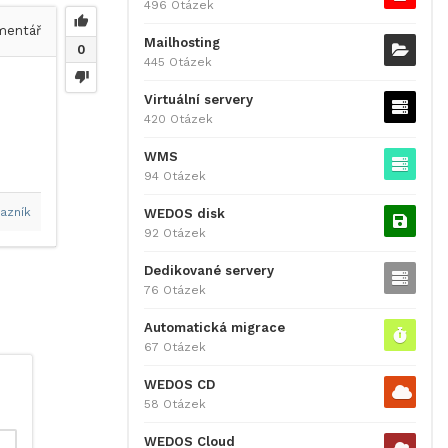
496 Otázek
entář
Mailhosting
0
445 Otázek
Virtuální servery
420 Otázek
WMS
94 Otázek
azník
WEDOS disk
92 Otázek
Dedikované servery
76 Otázek
Automatická migrace
67 Otázek
WEDOS CD
58 Otázek
WEDOS Cloud