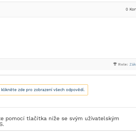
0
Kom
Role:
Zák
, klikněte zde pro zobrazení všech odpovědí.
te pomocí tlačítka níže se svým uživatelským
S.