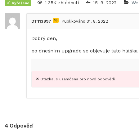
1.35K zhlédnutí
15. 9. 2022
We
Vyřešeno
16
DT113997
Publikováno 31. 8. 2022
Dobrý den,
po dnešním upgrade se objevuje tato hláška „
Otázka je uzamčena pro nové odpovědi.
4
Odpověď