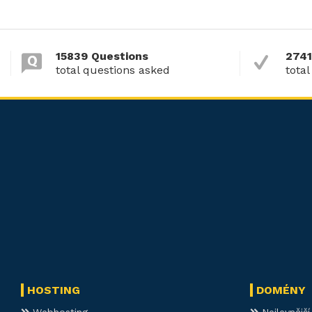
15839 Questions
2741
total questions asked
total
HOSTING
DOMÉNY