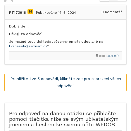
14
0
Komentář
PT173918
Publikováno 14. 5. 2024
Dobrý den,
Děkuji za odpověď.
Je možné tedy dohledat všechny emaily odeslané na
l.vanasek@seznam.cz
?
Role:
Zákazník
Prohlížíte 1 ze 5 odpovědí, klikněte zde pro zobrazení všech
odpovědí.
Pro odpověď na danou otázku se přihlašte
pomocí tlačítka níže se svým uživatelským
jménem a heslem ke svému účtu WEDOS.