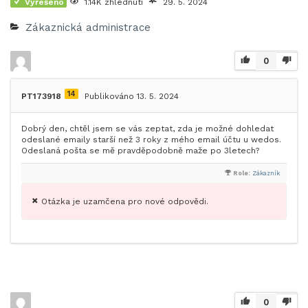
Vyřešeno
1.14K zhlédnutí
29. 5. 2024
Zákaznická administrace
0
14
PT173918
Publikováno 13. 5. 2024
Dobrý den, chtěl jsem se vás zeptat, zda je možné dohledat
odeslané emaily starší než 3 roky z mého email účtu u wedos.
Odeslaná pošta se mě pravděpodobně maže po 3letech?
Role:
Zákazník
Otázka je uzamčena pro nové odpovědi.
0