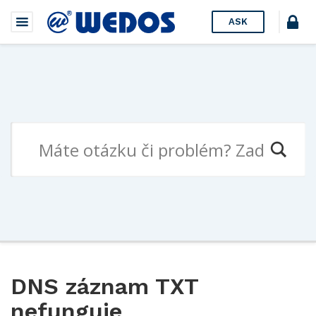
ASK
DNS záznam TXT
nefunguje