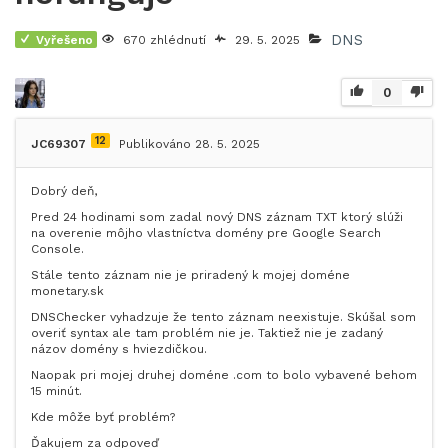
DNS
Vyřešeno
670 zhlédnutí
29. 5. 2025
0
12
JC69307
Publikováno 28. 5. 2025
Dobrý deň,
Pred 24 hodinami som zadal nový DNS záznam TXT ktorý slúži
na overenie môjho vlastníctva domény pre Google Search
Console.
Stále tento záznam nie je priradený k mojej doméne
monetary.sk
DNSChecker vyhadzuje že tento záznam neexistuje. Skúšal som
overiť syntax ale tam problém nie je. Taktiež nie je zadaný
názov domény s hviezdičkou.
Naopak pri mojej druhej doméne .com to bolo vybavené behom
15 minút.
Kde môže byť problém?
Ďakujem za odpoveď