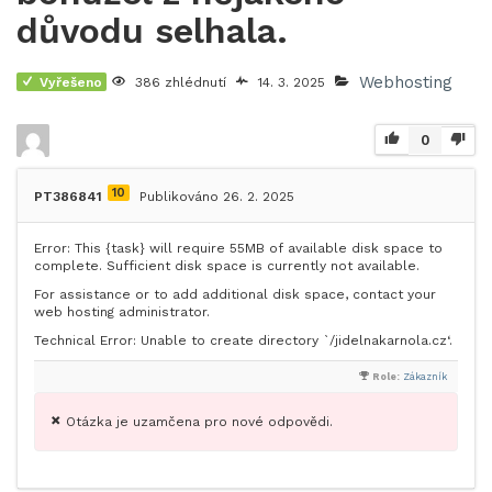
důvodu selhala.
Webhosting
Vyřešeno
386 zhlédnutí
14. 3. 2025
0
10
PT386841
Publikováno 26. 2. 2025
Error: This {task} will require 55MB of available disk space to
complete. Sufficient disk space is currently not available.
For assistance or to add additional disk space, contact your
web hosting administrator.
Technical Error: Unable to create directory `/jidelnakarnola.cz‘.
Role:
Zákazník
Otázka je uzamčena pro nové odpovědi.