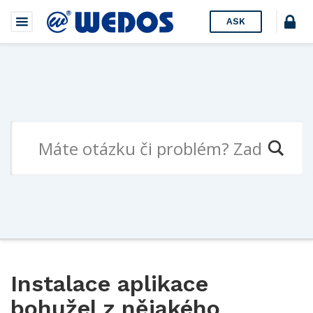
ASK
Instalace aplikace
bohužel z nějakého