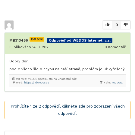
0
150.53K
MB313456
Odpověď od WEDOS Internet, a.s.
Publikováno 14. 3. 2025
0
Komentář
Dobrý den,
podle všeho šlo o chybu na naší straně, problém je už vyřešený.
Vizitka:
VEDOS Specialista na Znalostní bázi
Web:
https://kb.vedos.cz
Role:
Podpora
Prohlížíte 1 ze 2 odpovědí, klikněte zde pro zobrazení všech
odpovědí.