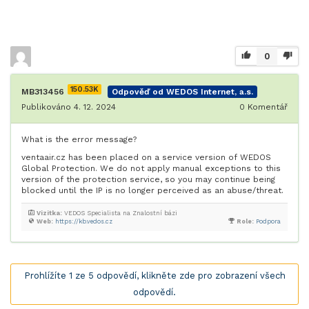
0
150.53K
MB313456
Odpověď od WEDOS Internet, a.s.
Publikováno 4. 12. 2024
0
Komentář
What is the error message?
ventaair.cz has been placed on a service version of WEDOS
Global Protection. We do not apply manual exceptions to this
version of the protection service, so you may continue being
blocked until the IP is no longer perceived as an abuse/threat.
Vizitka:
VEDOS Specialista na Znalostní bázi
Web:
https://kb.vedos.cz
Role:
Podpora
Prohlížíte 1 ze 5 odpovědí, klikněte zde pro zobrazení všech
odpovědí.