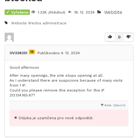
WebSite
Vyřešeno
1.32K zhlédnutí
18. 12. 2024
Website Wedos administrace
0
18
OV338251
Publikováno 4. 12. 2024
Good afternoon
After many openings, the site stops opening at all.
As I understand there are suspicions because of many visits
from 1 IP.
Could you please remove this exception for this IP
213.134.165.67?
Role:
Zákazník
Otázka je uzamčena pro nové odpovědi.