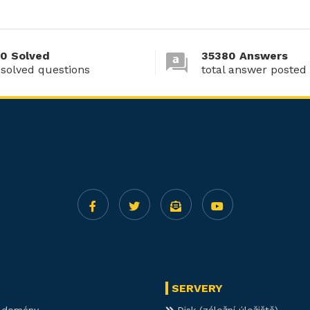
0 Solved
35380 Answers
 solved questions
total answer posted
SERVERY