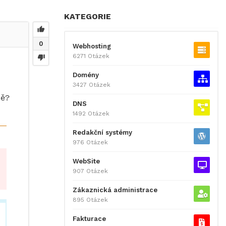
KATEGORIE
0
Webhosting
6271 Otázek
Domény
3427 Otázek
ně?
DNS
1492 Otázek
Redakční systémy
976 Otázek
WebSite
907 Otázek
Zákaznická administrace
895 Otázek
Fakturace