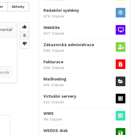
ní
Aktivity
Redakční systémy
976 Otázek
WebSite
entář
907 Otázek
0
Zákaznická administrace
895 Otázek
Fakturace
496 Otázek
azník
Mailhosting
445 Otázek
Virtuální servery
420 Otázek
WMS
94 Otázek
WEDOS disk