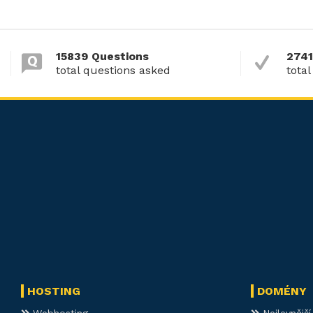
15839 Questions
2741
total questions asked
total
HOSTING
DOMÉNY