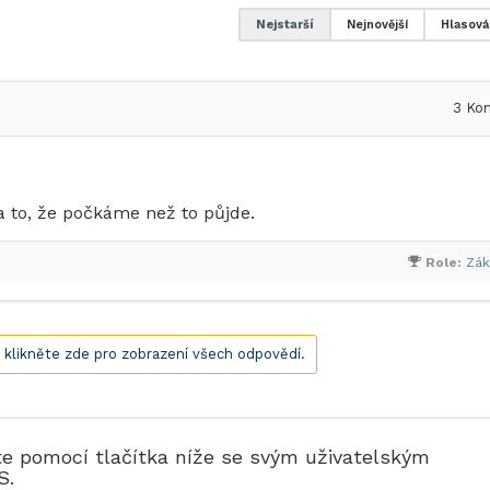
Nejstarší
Nejnovější
Hlasová
3
Kom
a to, že počkáme než to půjde.
Role:
Zák
, klikněte zde pro zobrazení všech odpovědí.
te pomocí tlačítka níže se svým uživatelským
S.