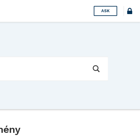
ASK
mény