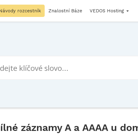
Návody rozcestník
Znalostní Báze
VEDOS Hosting
dílné záznamy A a AAAA u do