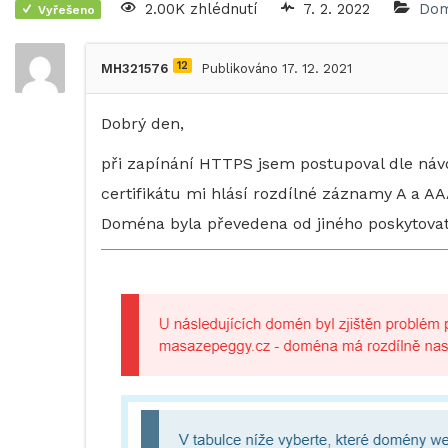
2.00K zhlédnutí
7. 2. 2022
Do
Vyřešeno
12
MH321576
Publikováno 17. 12. 2021
Dobrý den,
při zapínání HTTPS jsem postupoval dle ná
certifikátu mi hlásí rozdílné záznamy A a A
Doména byla převedena od jiného poskytovat