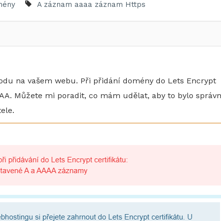
mény
A záznam
aaaa záznam
Https
vodu na vašem webu. Při přidání domény do Lets Encrypt
AAA. Můžete mi poradit, co mám udělat, aby to bylo správ
ele.