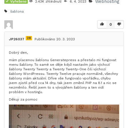
Webhosting
Vyřešeno
2.43K zhlédnutí
6. 4. 2023
šablona
0
28
JP26037
Publikováno 20. 3. 2023
Dobrý den,
mám placenou šablonu Generatepress a přestalo mi fungovat
menu šablony. To samé se děje když nastavím jako výchozí
šablony Twenty Twenty a Twenty Twenty-One čili výchozí
šablony WordPressu. Twenty Twelve pracuje normálně, všechny
šablony mám aktuální. Dříve vše fungovalo vpořádku, chybu
jsem zjistil před cca 14 dny, tak jsem změnil PHP na 8.1 a nic se
nezměnilo. Řešil jsem to s vývojářem šablony a ten vidí
problém v hostingu.
Děkuji za pomoc