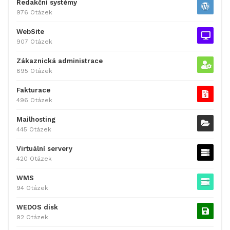
Redakční systémy
976 Otázek
WebSite
907 Otázek
Zákaznická administrace
895 Otázek
Fakturace
496 Otázek
Mailhosting
445 Otázek
Virtuální servery
420 Otázek
WMS
94 Otázek
WEDOS disk
92 Otázek