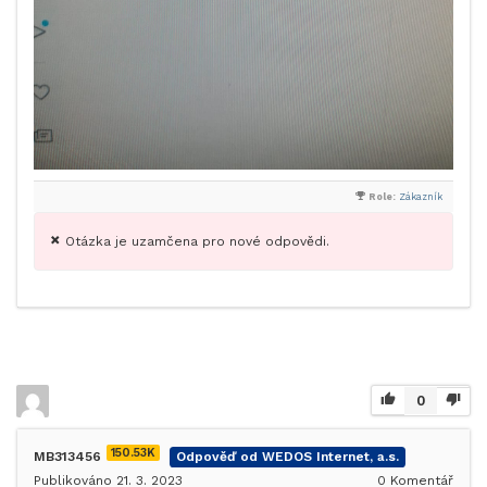
Role:
Zákazník
Otázka je uzamčena pro nové odpovědi.
0
150.53K
MB313456
Odpověď od WEDOS Internet, a.s.
Publikováno 21. 3. 2023
0
Komentář