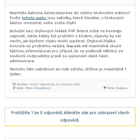
Nepřešla šablona Generatepress do režimu blokového editoru?
Podle
tohoto webu
jsou nabídky, které hledáte, u blokových
šablon omezené, nebo zcela chybí.
Bohužel bez chybových hlášek PHP (které máte na hostingu
zapnuté, takže kdyby byl problém s kódem, objevily by se)
nevím, jak bychom chybu mohli vypátrat. Chybová hláška
konzole se problému netýká. Napadá mě maximálně zkusit
šablonu přeinstalovat pro případ, že se poškodil některý ze
souborů zodpovědný právě za vypisování dané části
administrace.
Nemohu Vám nabídnout ani naši zálohu, držíme je maximálně 1
týden.
Vizitka:
VEDOS Specialista na Znalostní bázi
Web:
https://kb.vedos.cz
Role:
Podpora
Prohlížíte 1 ze 5 odpovědí, klikněte zde pro zobrazení všech
odpovědí.