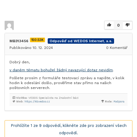
0
150.53K
MB313456
Odpověď od WEDOS Internet, a.s.
Publikováno 10. 12. 2024
0
Komentář
Dobrý den,
v daném tématu bohužel žádný navazující dotaz nevidím
.
Pošlete prosím z formuláře testovací zprávu a napište, v kolik
hodin k odeslání došlo, prověříme stav přímo na našich
poštovních serverech.
Vizitka:
VEDOS Specialista na Znalostní bázi
Web:
https://kb.vedos.cz
Role:
Podpora
Prohlížíte 1 ze 9 odpovědí, klikněte zde pro zobrazení všech
odpovědí.