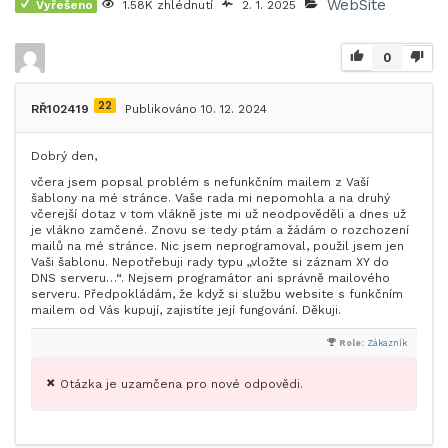
WebSite
Vyřešeno
1.58K zhlédnutí
2. 1. 2025
0
22
RŘ102419
Publikováno 10. 12. 2024
Dobrý den,
včera jsem popsal problém s nefunkčním mailem z Vaší
šablony na mé stránce. Vaše rada mi nepomohla a na druhý
včerejší dotaz v tom vlákně jste mi už neodpověděli a dnes už
je vlákno zamčené. Znovu se tedy ptám a žádám o rozchození
mailů na mé stránce. Nic jsem neprogramoval, použil jsem jen
Vaši šablonu. Nepotřebuji rady typu „vložte si záznam XY do
DNS serveru…“. Nejsem programátor ani správně mailového
serveru. Předpokládám, že když si službu website s funkčním
mailem od Vás kupují, zajistíte její fungování. Děkuji.
Role:
Zákazník
Otázka je uzamčena pro nové odpovědi.