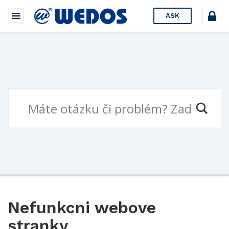
ASK
Nefunkcni webove
stranky