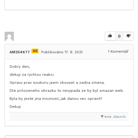
0
46
1
Komentář
AM254677
Publikováno 17. 9. 2021
Dobry den,
dekuji za rychlou reakci.
Opravu prav souboru jsem zkousel a zadna zmena.
Dle prilozeneho obrazku to nevypada ze by byl smazan web.
Byla by jeste jina moznost, jak danou vec opravit?
Dekuji
Role:
Zákazník