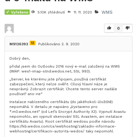
WMS
Vyřešeno
5.10K zhlédnutí
11. 11. 2020
0
12
MS126392
Publikováno 2. 9. 2020
Dobrý den,
přidal jsem do Outlooku 2016 nový e-mail založený na WMS
(IMAP: wes1-imap-stnd.wedos.net, SSL 993).
„Server, ke kterému jste připojeni, používá certifikát
zabezpečení, který nelze ověřit. Cílový hlavní náze je
nesprávný. Zobrazit certifikát. Chcete tento server nadále
používat? ano-ne“
Instalace nabízeného certifikátu (do jakéhokoli úložiště)
nepomáhá. V detailu je napsáno „Vystaveno pro
*.m0.wedos.net“ (od Let’s Encrypt Authority X3). Vypnutí Avastu
nepomohlo, ani vypnutí skenování SSL Avastem, ani instalace
certifikátu Avastu). Root certifikát wedosu podle návodu
https://kb.wedos.com/cs/webhosting/zakladni-informace-
webhosting/certifikacni-autorita-wedos/ taky nepomohl.