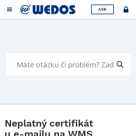
ASK
Neplatný certifikát
u e-mailu na WMS