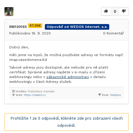
0
47.05K
RM130195
Odpověď od WEDOS Internet, a.s.
Publikováno 16. 9. 2020
0
Komentář
Dobrý den,
měli jsme na mysli, že možná používáte adresy ve formátu např.
imap.vasedomena.tld
Takové adresy jsou dostupné, ale nebude pro ně platit
certifikát. Správné adresy najdete v e-mailu o zřízení
webhostingu nebo v
zákaznické administraci
v detailu
webhostingu v části Adresy služeb.
Vizitka:
Produktový manažer.
Web:
https://wedos.cz
Role:
Podpora
Prohlížíte 1 ze 5 odpovědí, klikněte zde pro zobrazení všech
odpovědí.