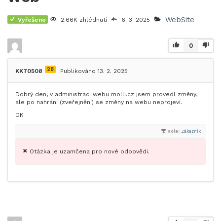
WebSite
Vyřešeno
2.66K zhlédnutí
6. 3. 2025
0
28
KK70508
Publikováno 13. 2. 2025
Dobrý den, v administraci webu molli.cz jsem provedl změny,
ale po nahrání (zveřejnění) se změny na webu neprojeví.
DK
Role:
Zákazník
Otázka je uzamčena pro nové odpovědi.