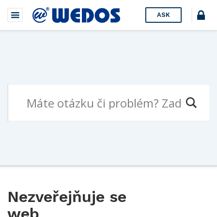
ASK
Nezveřejňuje se
web