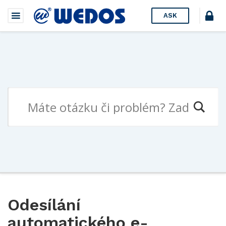
ASK
Odesílání
automatického e-