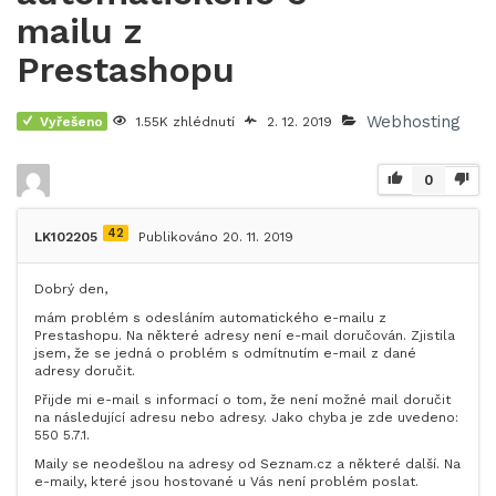
mailu z
Prestashopu
Webhosting
Vyřešeno
1.55K zhlédnutí
2. 12. 2019
0
42
LK102205
Publikováno 20. 11. 2019
Dobrý den,
mám problém s odesláním automatického e-mailu z
Prestashopu. Na některé adresy není e-mail doručován. Zjistila
jsem, že se jedná o problém s odmítnutím e-mail z dané
adresy doručit.
Přijde mi e-mail s informací o tom, že není možné mail doručit
na následující adresu nebo adresy. Jako chyba je zde uvedeno:
550 5.7.1.
Maily se neodešlou na adresy od Seznam.cz a některé další. Na
e-maily, které jsou hostované u Vás není problém poslat.