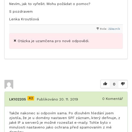
Nevím, jak to vyřešit. Mohu požádat o pomoc?
S pozdravem
Lenka Kroutilová
Role:
Zákazník
Otázka je uzamčena pro nové odpovědi.
0
42
0
Komentář
LK102205
Publikováno 20. 11. 2019
Takže nakonec si odpovím sama. Po dlouhém hledání jsem
zjistila, že je u domény nastaven SPF záznam, který definuje, z
jaké IP a serverů je možné rozesílat e-maily. Tohle bylo v
minulosti nastaveno jako ochrana před spamovaním z mé