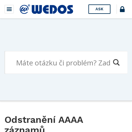
ASK
Odstranění AAAA
záznamů