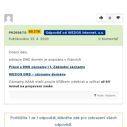
0
50.27K
PK265670
Odpověď od WEDOS Internet, a.s.
Publikováno 23. 4. 2020
0
Komentář
Dobrý den,
editace DNS domén je popsána v článcích
Práce s DNS záznamy | 1. Základní záznamy
WEDOS DNS – záznamy domény
Záznamy AAAA stačí pouze křížkem odebrat a vyčkat
až 60
minut na projevení změn
.
Role:
Podpora
Prohlížíte 1 ze 1 odpovědí, klikněte zde pro zobrazení všech
odpovědí.