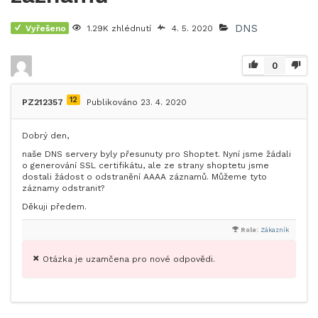
DNS
Vyřešeno
1.29K zhlédnutí
4. 5. 2020
0
12
PZ212357
Publikováno 23. 4. 2020
Dobrý den,
naše DNS servery byly přesunuty pro Shoptet. Nyní jsme žádali
o generování SSL certifikátu, ale ze strany shoptetu jsme
dostali žádost o odstranění AAAA záznamů. Můžeme tyto
záznamy odstranit?
Děkuji předem.
Role:
Zákazník
Otázka je uzamčena pro nové odpovědi.