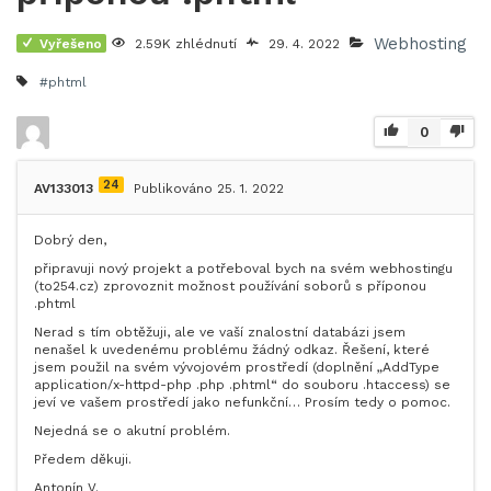
Webhosting
Vyřešeno
2.59K zhlédnutí
29. 4. 2022
#phtml
0
24
AV133013
Publikováno 25. 1. 2022
Dobrý den,
připravuji nový projekt a potřeboval bych na svém webhostingu
(to254.cz) zprovoznit možnost používání soborů s příponou
.phtml
Nerad s tím obtěžuji, ale ve vaší znalostní databázi jsem
nenašel k uvedenému problému žádný odkaz. Řešení, které
jsem použil na svém vývojovém prostředí (doplnění „AddType
application/x-httpd-php .php .phtml“ do souboru .htaccess) se
jeví ve vašem prostředí jako nefunkční… Prosím tedy o pomoc.
Nejedná se o akutní problém.
Předem děkuji.
Antonín V.