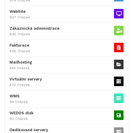
976 Otázek
WebSite
907 Otázek
Zákaznická administrace
895 Otázek
Fakturace
496 Otázek
Mailhosting
445 Otázek
Virtuální servery
420 Otázek
WMS
94 Otázek
WEDOS disk
92 Otázek
Dedikované servery