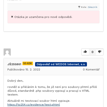
Role:
Zákazník
Otázka je uzamčena pro nové odpovědi.
0
53.63K
JŠ255861
Odpověď od WEDOS Internet, a.s.
Publikováno 15. 2. 2022
0
Komentář
Dobrý den,
rovněž si přikláním k tomu, že již není pro soubory phtml příliš
důvod, standardně .php soubory vypisují a pracují s HTML
textem.
Aktuálně mi testovací soubor html vypisuje.
https://to254.cz/evidence/test.phtml