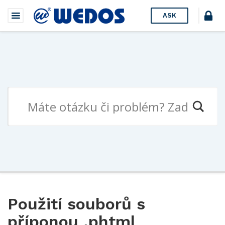
ASK
Použití souborů s
příponou .phtml