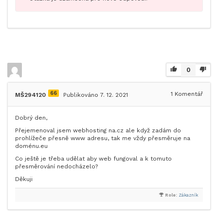
0
66
1
Komentář
MŠ294120
Publikováno 7. 12. 2021
Dobrý den,
Přejemenoval jsem webhosting na.cz ale když zadám do
prohlížeče přesně www adresu, tak me vždy přesměruje na
doménu.eu
Co ještě je třeba udělat aby web fungoval a k tomuto
přesměrování nedocházelo?
Děkuji
Role:
Zákazník