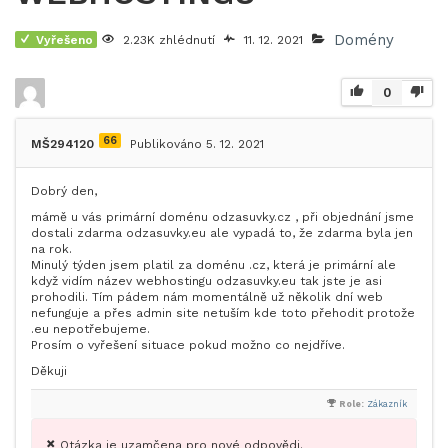
Domény
Vyřešeno
2.23K zhlédnutí
11. 12. 2021
0
66
MŠ294120
Publikováno 5. 12. 2021
Dobrý den,
mámě u vás primární doménu odzasuvky.cz , při objednání jsme
dostali zdarma odzasuvky.eu ale vypadá to, že zdarma byla jen
na rok.
Minulý týden jsem platil za doménu .cz, která je primární ale
když vidím název webhostingu odzasuvky.eu tak jste je asi
prohodili. Tím pádem nám momentálně už několik dní web
nefunguje a přes admin site netuším kde toto přehodit protože
.eu nepotřebujeme.
Prosím o vyřešení situace pokud možno co nejdříve.
Děkuji
Role:
Zákazník
Otázka je uzamčena pro nové odpovědi.