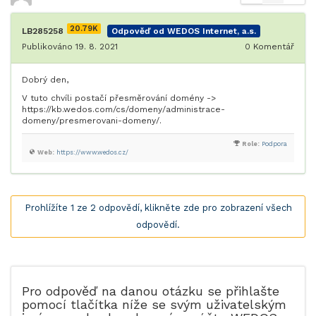
20.79K
LB285258
Odpověď od WEDOS Internet, a.s.
Publikováno 19. 8. 2021
0
Komentář
Dobrý den,
V tuto chvíli postačí přesměrování domény ->
https://kb.wedos.com/cs/domeny/administrace-
domeny/presmerovani-domeny/.
Role:
Podpora
Web:
https://www.wedos.cz/
Prohlížíte 1 ze 2 odpovědí, klikněte zde pro zobrazení všech
odpovědí.
Pro odpověď na danou otázku se přihlašte
pomocí tlačítka níže se svým uživatelským