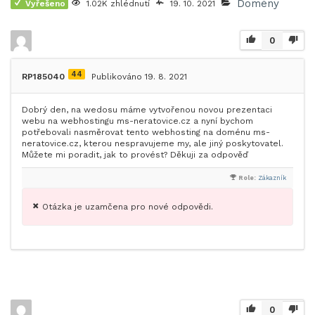
Domény
Vyřešeno
1.02K zhlédnutí
19. 10. 2021
0
44
RP185040
Publikováno 19. 8. 2021
Dobrý den, na wedosu máme vytvořenou novou prezentaci
webu na webhostingu ms-neratovice.cz a nyní bychom
potřebovali nasměrovat tento webhosting na doménu ms-
neratovice.cz, kterou nespravujeme my, ale jiný poskytovatel.
Můžete mi poradit, jak to provést? Děkuji za odpověď
Role:
Zákazník
Otázka je uzamčena pro nové odpovědi.
0