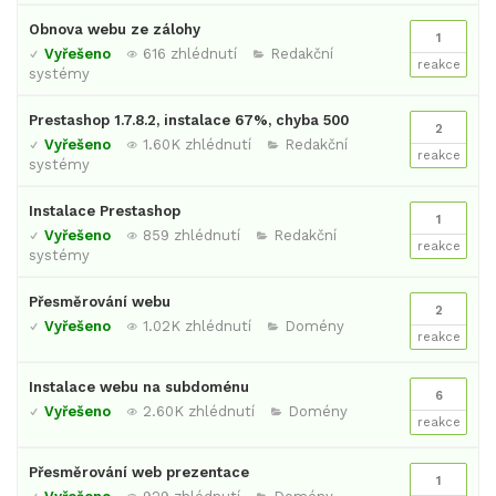
Obnova webu ze zálohy
1
Vyřešeno
616 zhlédnutí
Redakční
reakce
systémy
Prestashop 1.7.8.2, instalace 67%, chyba 500
2
Vyřešeno
1.60K zhlédnutí
Redakční
reakce
systémy
Instalace Prestashop
1
Vyřešeno
859 zhlédnutí
Redakční
reakce
systémy
Přesměrování webu
2
Vyřešeno
1.02K zhlédnutí
Domény
reakce
Instalace webu na subdoménu
6
Vyřešeno
2.60K zhlédnutí
Domény
reakce
Přesměrování web prezentace
1