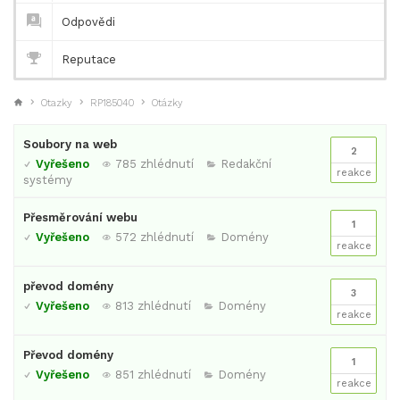
Odpovědi
Reputace
Otazky
RP185040
Otázky
Soubory na web
2
Vyřešeno
785 zhlédnutí
Redakční
reakce
systémy
Přesměrování webu
1
Vyřešeno
572 zhlédnutí
Domény
reakce
převod domény
3
Vyřešeno
813 zhlédnutí
Domény
reakce
Převod domény
1
Vyřešeno
851 zhlédnutí
Domény
reakce