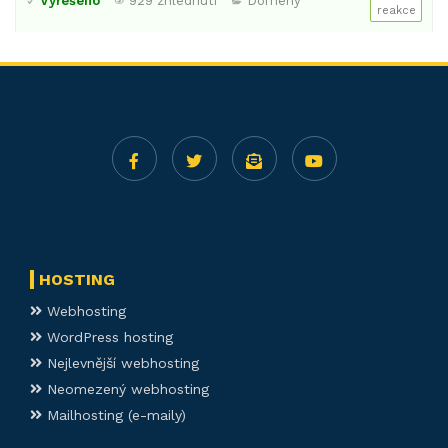
Vyřešeno
929 zhlédnutí
Domény
reakce
HOSTING
Webhosting
WordPress hosting
Nejlevnější webhosting
Neomezený webhosting
Mailhosting (e-maily)