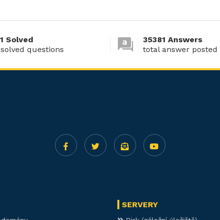
1 Solved
35381 Answers
 solved questions
total answer posted
SERVERY