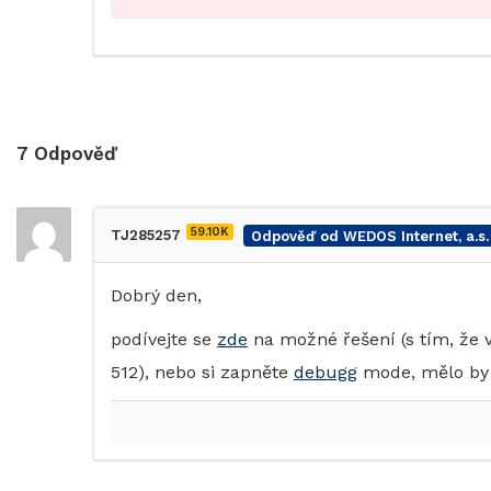
7
Odpověď
59.10K
TJ285257
Odpověď od WEDOS Internet, a.s.
Dobrý den,
podívejte se
zde
na možné řešení (s tím, že 
512), nebo si zapněte
debugg
mode, mělo by 