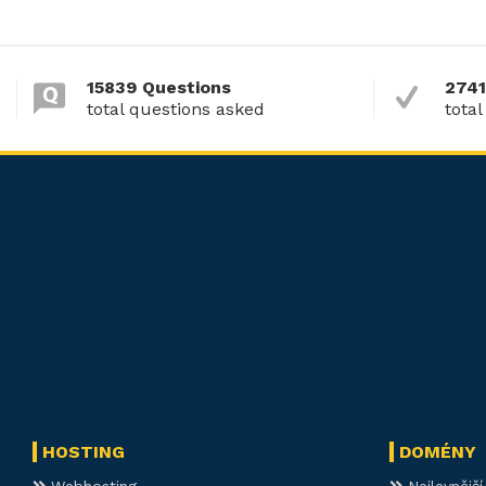
15839 Questions
2741
total questions asked
total
HOSTING
DOMÉNY