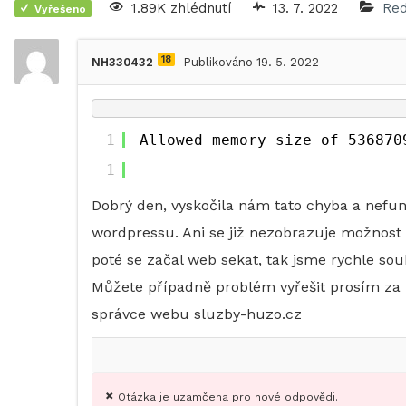
1.89K zhlédnutí
13. 7. 2022
Red
Vyřešeno
18
NH330432
Publikováno 19. 5. 2022
1
Allowed memory size of 536870
1
Dobrý den, vyskočila nám tato chyba a nefu
wordpressu. Ani se již nezobrazuje možnost
poté se začal web sekat, tak jsme rychle s
Můžete případně problém vyřešit prosím za
správce webu sluzby-huzo.cz
Otázka je uzamčena pro nové odpovědi.