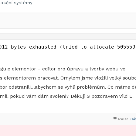
akční systémy
912 bytes exhausted (tried to allocate 505559
nguje elementor – editor pro úpravu a tvorby webu ve
 s elementorem pracovat. Omylem jsme vložili velký soubo
oubor odstranili…abychom se vyhli problémům. Co máme d
 mě, pokud Vám dám svolení? Děkuji S pozdravem Vild L.
Role:
Zák