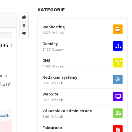
KATEGORIE
0
Webhosting
6271 Otázek
Domény
096 bytes)
3427 Otázek
DNS
1492 Otázek
r a
Redakční systémy
976 Otázek
ělat?
WebSite
907 Otázek
Zákaznická administrace
azník
895 Otázek
Fakturace