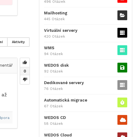
496 Otázek
Mailhosting
445 Otázek
Virtuální servery
420 Otázek
ní
Aktivity
WMS
94 Otázek
WEDOS disk
entář
0
92 Otázek
Dedikované servery
76 Otázek
 až
Automatická migrace
67 Otázek
WEDOS CD
dpora
58 Otázek
WEDOS Cloud