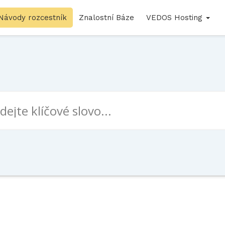
Návody rozcestník
Znalostní Báze
VEDOS Hosting