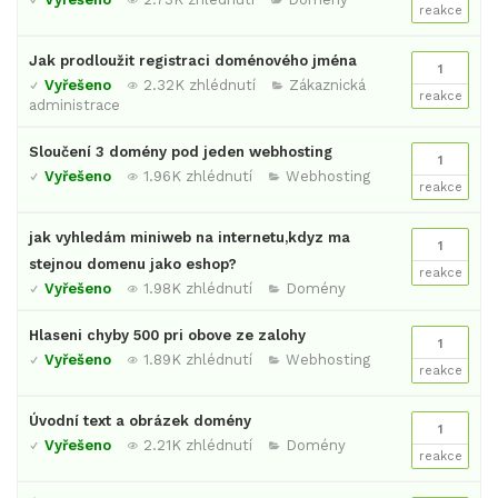
reakce
Jak prodloužit registraci doménového jména
1
Vyřešeno
2.32K zhlédnutí
Zákaznická
reakce
administrace
Sloučení 3 domény pod jeden webhosting
1
Vyřešeno
1.96K zhlédnutí
Webhosting
reakce
jak vyhledám miniweb na internetu,kdyz ma
1
stejnou domenu jako eshop?
reakce
Vyřešeno
1.98K zhlédnutí
Domény
Hlaseni chyby 500 pri obove ze zalohy
1
Vyřešeno
1.89K zhlédnutí
Webhosting
reakce
Úvodní text a obrázek domény
1
Vyřešeno
2.21K zhlédnutí
Domény
reakce