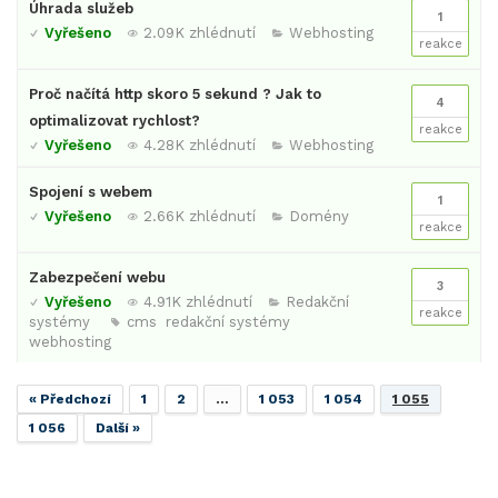
Úhrada služeb
1
Vyřešeno
2.09K zhlédnutí
Webhosting
reakce
Proč načítá http skoro 5 sekund ? Jak to
4
optimalizovat rychlost?
reakce
Vyřešeno
4.28K zhlédnutí
Webhosting
Spojení s webem
1
Vyřešeno
2.66K zhlédnutí
Domény
reakce
Zabezpečení webu
3
Vyřešeno
4.91K zhlédnutí
Redakční
reakce
systémy
cms
redakční systémy
webhosting
« Předchozí
1
2
…
1 053
1 054
1 055
1 056
Další »