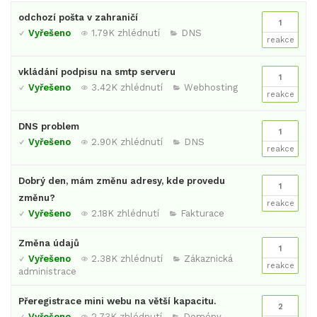
odchozí pošta v zahraničí
1
Vyřešeno
1.79K zhlédnutí
DNS
reakce
vkládání podpisu na smtp serveru
1
Vyřešeno
3.42K zhlédnutí
Webhosting
reakce
DNS problem
1
Vyřešeno
2.90K zhlédnutí
DNS
reakce
Dobrý den, mám změnu adresy, kde provedu
1
změnu?
reakce
Vyřešeno
2.18K zhlédnutí
Fakturace
Změna údajů
1
Vyřešeno
2.38K zhlédnutí
Zákaznická
reakce
administrace
Přeregistrace mini webu na větší kapacitu.
2
Vyřešeno
2.73K zhlédnutí
Domény