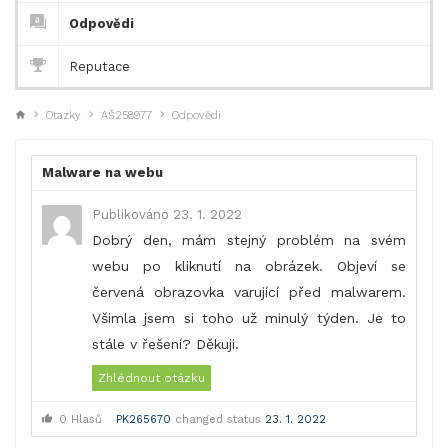
Odpovědi
Reputace
Otazky
AŠ258977
Odpovědi
Malware na webu
Publikováno 23. 1. 2022
Dobrý den, mám stejný problém na svém
webu po kliknutí na obrázek. Objeví se
červená obrazovka varující před malwarem.
Všimla jsem si toho už minulý týden. Je to
stále v řešení? Děkuji.
Zhlédnout otázku
0 Hlasů
PK265670
changed status
23. 1. 2022