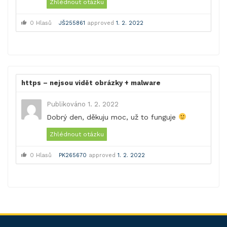
Zhlédnout otázku
0 Hlasů
JŠ255861
approved
1. 2. 2022
https – nejsou vidět obrázky + malware
Publikováno 1. 2. 2022
Dobrý den, děkuju moc, už to funguje
Zhlédnout otázku
0 Hlasů
PK265670
approved
1. 2. 2022