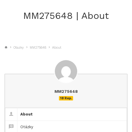
MM275648 | About
Otazky
MM275648
About
MM275648
18 Rep.
About
Otázky