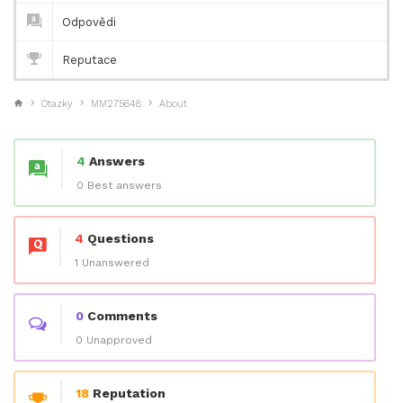
Odpovědi
Reputace
Otazky
MM275648
About
4
Answers
0 Best answers
4
Questions
1 Unanswered
0
Comments
0 Unapproved
18
Reputation