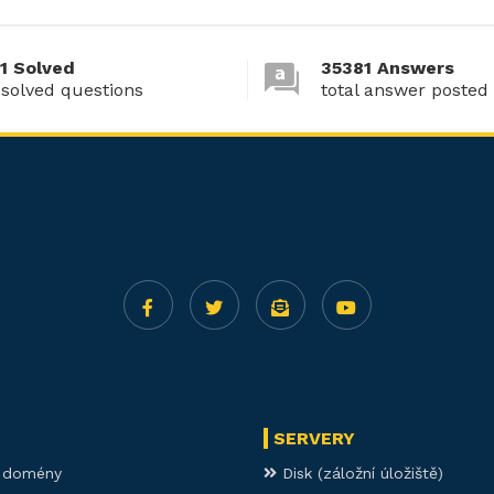
1 Solved
35381 Answers
 solved questions
total answer posted
SERVERY
í domény
Disk (záložní úložiště)