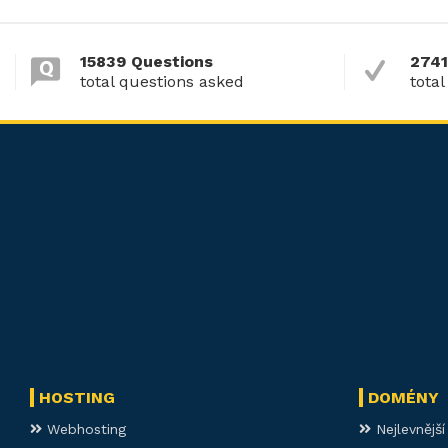
15839 Questions
2741
total questions asked
total
HOSTING
DOMÉNY
Webhosting
Nejlevnějš