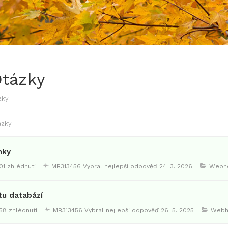
Otázky
zky
ázky
nky
01 zhlédnutí
MB313456
Vybral nejlepší odpověď
24. 3. 2026
Webho
tu databází
58 zhlédnutí
MB313456
Vybral nejlepší odpověď
26. 5. 2025
Webh