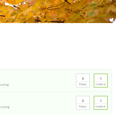
0
1
hlasy
reakce
sting
0
1
hlasy
reakce
osting