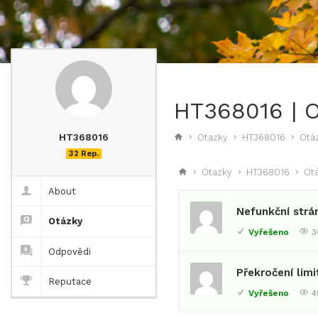
HT368016 | 
HT368016
Otazky
HT368016
Otá
32 Rep.
Otazky
HT368016
Ot
About
Nefunkční strá
Otázky
Vyřešeno
3
Odpovědi
Překročení limi
Reputace
Vyřešeno
4