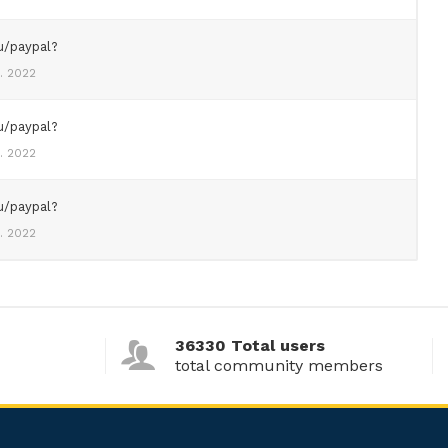
u/paypal?
1. 2022
u/paypal?
1. 2022
u/paypal?
1. 2022
36330 Total users
total community members