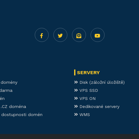
SERVERY
í domény
Disk (záložní úložiště)
darma
VPS SSD
én
VPS ON
í .CZ doména
Dedikované servery
 dostupnosti domén
WMS