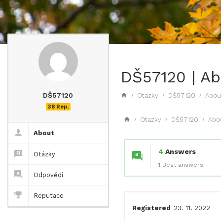
DŠ57120 | A
DŠ57120
Otazky
DŠ57120
Abou
38 Rep.
Otazky
DŠ57120
Abo
About
4
Answers
Otázky
1 Best answers
Odpovědi
Reputace
Registered
23. 11. 2022