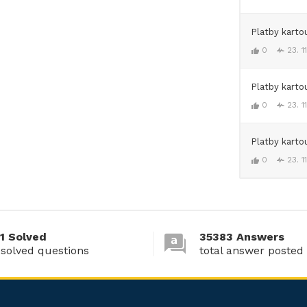
Platby karto
0
23. 1
Platby karto
0
23. 1
Platby karto
0
23. 1
1 Solved
35383 Answers
 solved questions
total answer posted