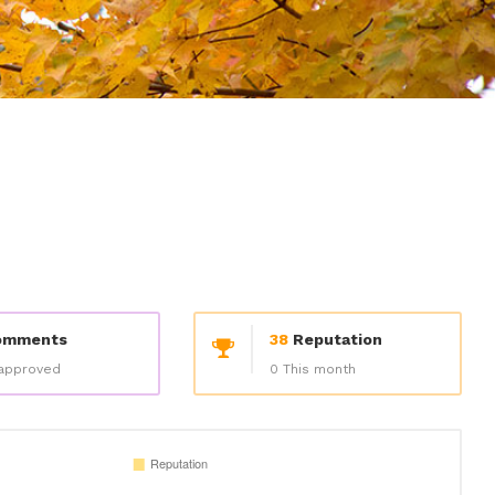
mments
38
Reputation
approved
0 This month