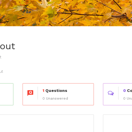
bout
t
ut
1
Questions
0
Co
0 Unanswered
0 Un