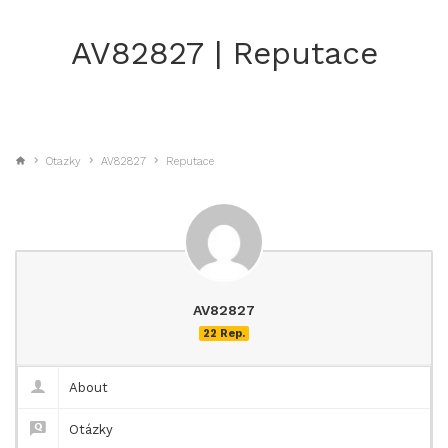
AV82827 | Reputace
Otazky
AV82827
Reputace
AV82827
22 Rep.
About
Otázky