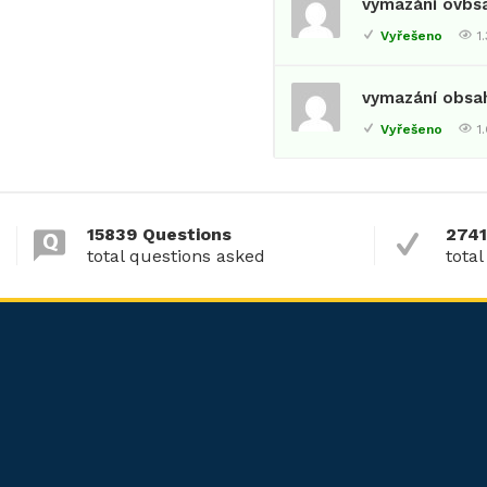
vymazání ovbs
Vyřešeno
1
vymazání obsa
Vyřešeno
1
15839 Questions
2741
total questions asked
total