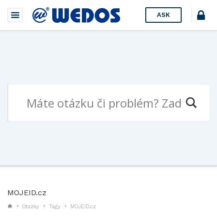
ASK
MOJEID.cz
Otazky
Tagy
MOJEID.cz