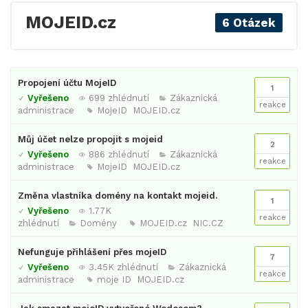
MOJEID.cz
6 Otázek
Propojení účtu MojeID
1
Vyřešeno
699 zhlédnutí
Zákaznická
reakce
administrace
MojeID
MOJEID.cz
Můj účet nelze propojit s mojeid
2
Vyřešeno
886 zhlédnutí
Zákaznická
reakce
administrace
MojeID
MOJEID.cz
Změna vlastníka domény na kontakt mojeid.
1
Vyřešeno
1.77K
reakce
zhlédnutí
Domény
MOJEID.cz
NIC.CZ
Nefunguje přihlášení přes mojeID
7
Vyřešeno
3.45K zhlédnutí
Zákaznická
reakce
administrace
moje ID
MOJEID.cz