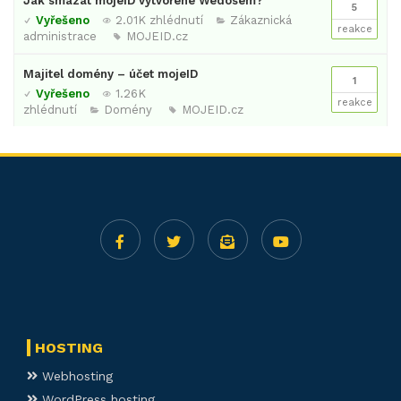
Jak smazat mojeID vytvořené Wedosem?
5
Vyřešeno
2.01K zhlédnutí
Zákaznická
reakce
administrace
MOJEID.cz
Majitel domény – účet mojeID
1
Vyřešeno
1.26K
reakce
zhlédnutí
Domény
MOJEID.cz
HOSTING
Webhosting
WordPress hosting