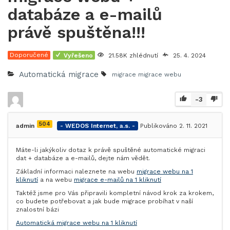
databáze a e-mailů
právě spuštěna!!!
Doporučené
Vyřešeno
21.58K zhlédnutí
25. 4. 2024
Automatická migrace
migrace
migrace webu
-3
504
admin
- WEDOS Internet, a.s. -
Publikováno 2. 11. 2021
Máte-li jakýkoliv dotaz k právě spuštěné automatické migraci
dat + databáze a e-mailů, dejte nám vědět.
Základní informaci naleznete na webu
migrace webu na 1
kliknutí
a na webu
migrace e-mailů na 1 kliknutí
Taktéž jsme pro Vás připravili kompletní návod krok za krokem,
co budete potřebovat a jak bude migrace probíhat v naší
znalostní bázi
Automatická migrace webu na 1 kliknutí