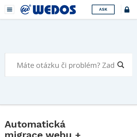
ASK
Automatická
migrace webu +