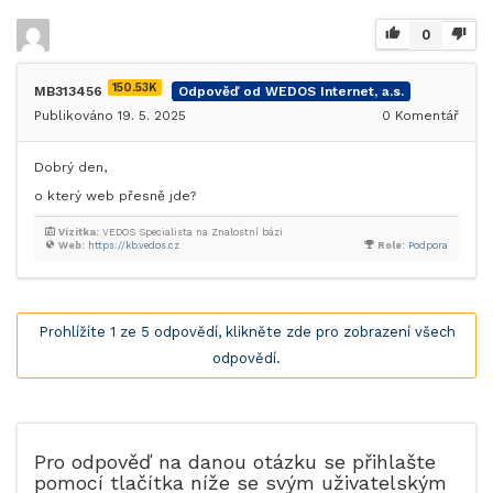
0
150.53K
MB313456
Odpověď od WEDOS Internet, a.s.
Publikováno 19. 5. 2025
0
Komentář
Dobrý den,
o který web přesně jde?
Vizitka:
VEDOS Specialista na Znalostní bázi
Web:
https://kb.vedos.cz
Role:
Podpora
Prohlížíte 1 ze 5 odpovědí, klikněte zde pro zobrazení všech
odpovědí.
Pro odpověď na danou otázku se přihlašte
pomocí tlačítka níže se svým uživatelským