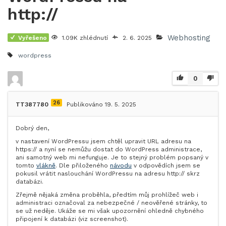
http://
Webhosting
Vyřešeno
1.09K zhlédnutí
2. 6. 2025
wordpress
0
26
TT387780
Publikováno 19. 5. 2025
Dobrý den,
v nastavení WordPressu jsem chtěl upravit URL adresu na
https:// a nyní se nemůžu dostat do WordPress administrace,
ani samotný web mi nefunguje. Je to stejný problém popsaný v
tomto
vlákně
. Dle přiloženého
návodu
v odpovědích jsem se
pokusil vrátit naslouchání WordPressu na adresu http:// skrz
databázi.
Zřejmě nějaká změna proběhla, předtím můj prohlížeč web i
administraci označoval za nebezpečné / neověřené stránky, to
se už neděje. Ukáže se mi však upozornění ohledně chybného
připojení k databázi (viz screenshot).