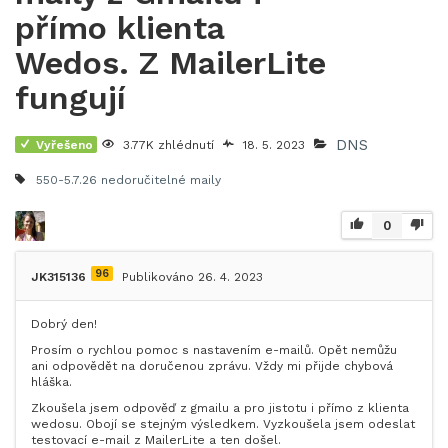
přímo klienta
Wedos. Z MailerLite
fungují
DNS
Vyřešeno
3.77K zhlédnutí
18. 5. 2023
550-5.7.26
nedoručitelné maily
0
96
JK315136
Publikováno 26. 4. 2023
Dobrý den!
Prosím o rychlou pomoc s nastavením e-mailů. Opět nemůžu
ani odpovědět na doručenou zprávu. Vždy mi přijde chybová
hláška.
Zkoušela jsem odpověď z gmailu a pro jistotu i přímo z klienta
wedosu. Obojí se stejným výsledkem. Vyzkoušela jsem odeslat
testovací e-mail z MailerLite a ten došel.