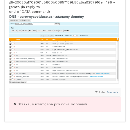
g6-20020a1709061c8600b00957189b50a8si9287916ejh.196 –
gsmtp (in reply to
end of DATA command)
Role:
Zákazník
Otázka je uzamčena pro nové odpovědi.