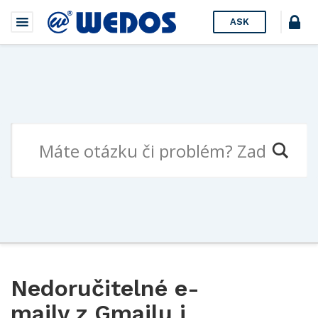
ASK
Nedoručitelné e-
maily z Gmailu i