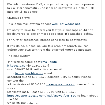
Přikládám nastavení DNS, kde je možná chyba. Jsem opravdu
laik a již si nepamatuji, kde jsem co nastavovala a odkud. Tak
moc děkuji za pomoc!
Chybová zpráva:
This is the mail system at host
wes1-so1.wedos.net
.
I’m sorry to have to inform you that your message could not
be delivered to one or more recipients. It’s attached below.
For further assistance, please send mail to postmaster.
If you do so, please include this problem report. You can
delete your own text from the attached returned message.
The mail system
<***@gmail.com>: host
gmail-smtp-
in.l.google.com
[142.250.102.27]
said: 550-5.7.26 Unauthenticated email
from
barevnysvetduse.cz
is not
accepted due to 550-5.7.26 domain’s DMARC policy. Please
contact the
administrator of 550-5.7.26
barevnysvetduse.cz
domain if this
was a
legitimate mail. Please 550-5.7.26 visit 550-5.7.26
https://support.google.com/mail/answer/2451690
to learn about
the 550
5.7.26 DMARC initiative.