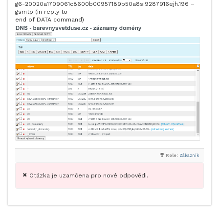
g6-20020a1709061c8600b00957189b50a8si9287916ejh.196 –
gsmtp (in reply to
end of DATA command)
Role:
Zákazník
Otázka je uzamčena pro nové odpovědi.