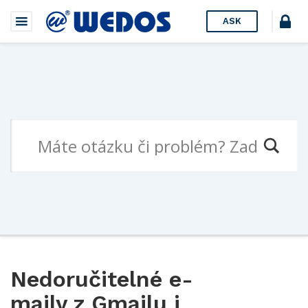
ASK
Nedoručitelné e-
maily z Gmailu i