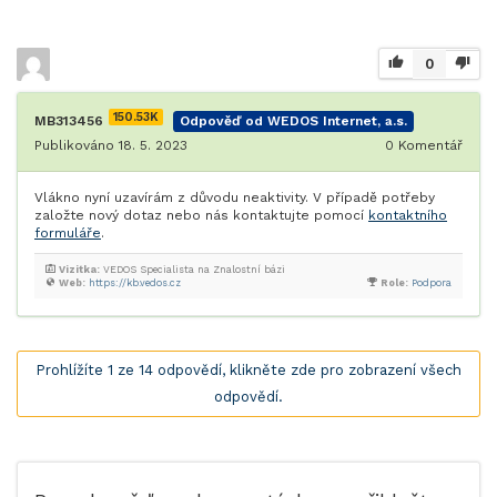
0
150.53K
MB313456
Odpověď od WEDOS Internet, a.s.
Publikováno 18. 5. 2023
0
Komentář
Vlákno nyní uzavírám z důvodu neaktivity. V případě potřeby
založte nový dotaz nebo nás kontaktujte pomocí
kontaktního
formuláře
.
Vizitka:
VEDOS Specialista na Znalostní bázi
Web:
https://kb.vedos.cz
Role:
Podpora
Prohlížíte 1 ze 14 odpovědí, klikněte zde pro zobrazení všech
odpovědí.