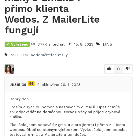
přímo klienta
Wedos. Z MailerLite
fungují
DNS
Vyřešeno
3.77K zhlédnutí
18. 5. 2023
550-5.7.26
nedoručitelné maily
0
96
JK315136
Publikováno 26. 4. 2023
Dobrý den!
Prosím o rychlou pomoc s nastavením e-mailů. Opět nemůžu
ani odpovědět na doručenou zprávu. Vždy mi přijde chybová
hláška.
Zkoušela jsem odpověď z gmailu a pro jistotu i přímo z klienta
wedosu. Obojí se stejným výsledkem. Vyzkoušela jsem odeslat
testovací e-mail z MailerLite a ten došel.