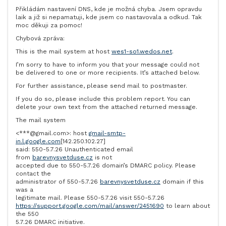
Přikládám nastavení DNS, kde je možná chyba. Jsem opravdu
laik a již si nepamatuji, kde jsem co nastavovala a odkud. Tak
moc děkuji za pomoc!
Chybová zpráva:
This is the mail system at host
wes1-so1.wedos.net
.
I’m sorry to have to inform you that your message could not
be delivered to one or more recipients. It’s attached below.
For further assistance, please send mail to postmaster.
If you do so, please include this problem report. You can
delete your own text from the attached returned message.
The mail system
<***@gmail.com>: host
gmail-smtp-
in.l.google.com
[142.250.102.27]
said: 550-5.7.26 Unauthenticated email
from
barevnysvetduse.cz
is not
accepted due to 550-5.7.26 domain’s DMARC policy. Please
contact the
administrator of 550-5.7.26
barevnysvetduse.cz
domain if this
was a
legitimate mail. Please 550-5.7.26 visit 550-5.7.26
https://support.google.com/mail/answer/2451690
to learn about
the 550
5.7.26 DMARC initiative.