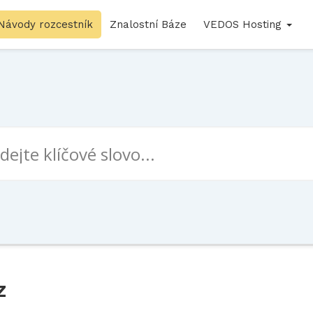
Návody rozcestník
Znalostní Báze
VEDOS Hosting
z