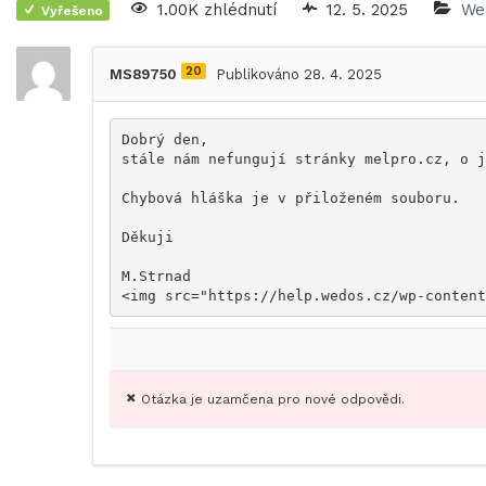
1.00K zhlédnutí
12. 5. 2025
We
Vyřešeno
20
MS89750
Publikováno 28. 4. 2025
Dobrý den,

stále nám nefungují stránky melpro.cz, o j
Chybová hláška je v přiloženém souboru.

Děkuji

M.Strnad

<img src="https://help.wedos.cz/wp-content
Otázka je uzamčena pro nové odpovědi.