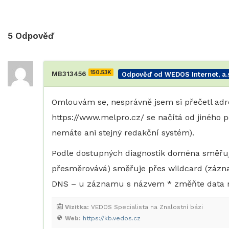
5
Odpověď
150.53K
MB313456
Odpověď od WEDOS Internet, a.s
Omlouvám se, nesprávně jsem si přečetl adre
https://www.melpro.cz/ se načítá od jiného p
nemáte ani stejný redakční systém).
Podle dostupných diagnostik doména směřu
přesměrovává) směřuje přes wildcard (zázn
DNS – u záznamu s názvem * změňte data na
Vizitka:
VEDOS Specialista na Znalostní bázi
Web:
https://kb.vedos.cz