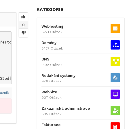
KATEGORIE
0
Webhosting
6271 Otázek
řestože jsem upravil směrování na webhosting Wedos podle
Domény
3427 Otázek
DNS
1492 Otázek
Redakční systémy
55edfb7_19822.png" />
976 Otázek
WebSite
azník
907 Otázek
Zákaznická administrace
895 Otázek
Fakturace