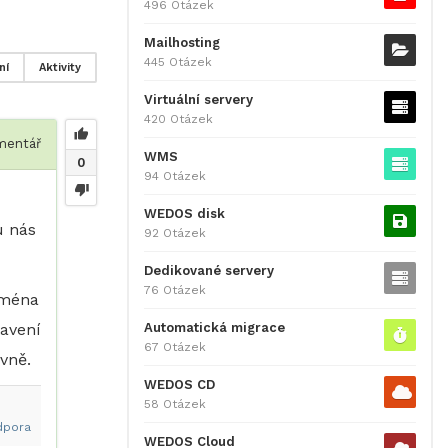
496 Otázek
Mailhosting
445 Otázek
ní
Aktivity
Virtuální servery
420 Otázek
entář
WMS
0
94 Otázek
WEDOS disk
u nás
92 Otázek
Dedikované servery
76 Otázek
oména
Automatická migrace
avení
67 Otázek
vně.
WEDOS CD
58 Otázek
dpora
WEDOS Cloud