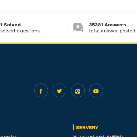
1 Solved
35381 Answers
 solved questions
total answer posted
SERVERY