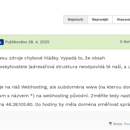
Nejstarší
Nejnovější
Hlasová
0
Kom
.
Publikováno 28. 4. 2025
su zdroje chybové hlášky. Vypadá to, že obsah
oskytovatele (adresářová struktura neodpovídá té naší, a 
je na náš Webhosting, ale subdoména www (na kterou d
am s názvem *) na webhosting původní. Změňte tedy nast
 46.28.105.80. Do hodiny by měla doména směřovat sprá
Role:
Po