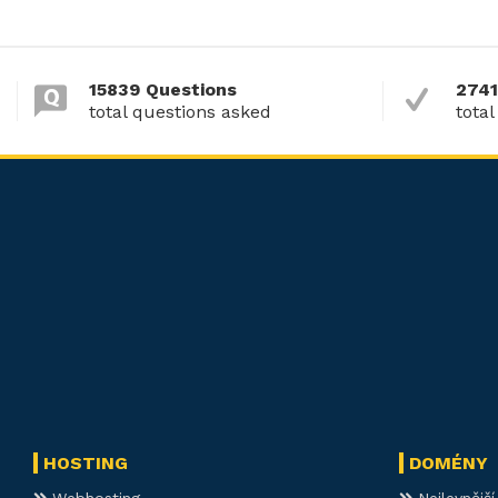
15839 Questions
2741
total questions asked
total
HOSTING
DOMÉNY