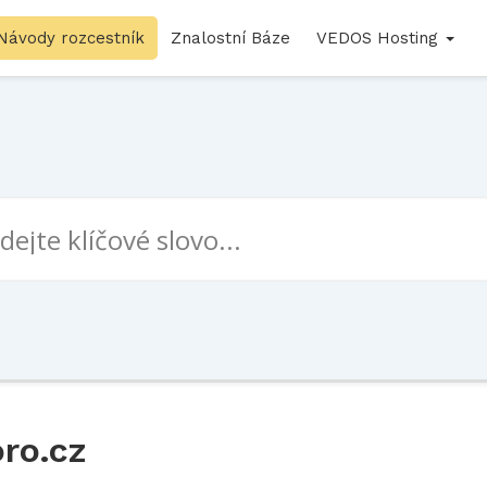
Návody rozcestník
Znalostní Báze
VEDOS Hosting
ro.cz