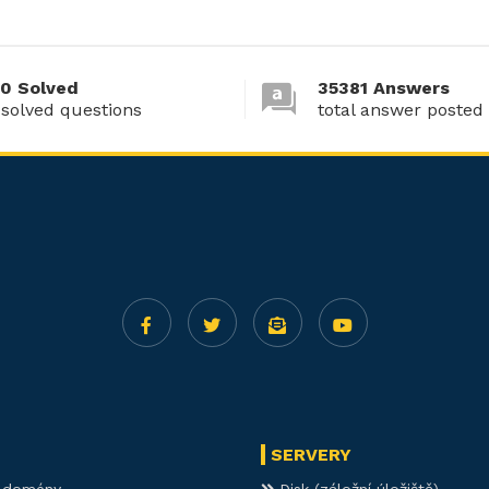
0 Solved
35381 Answers
 solved questions
total answer posted
SERVERY