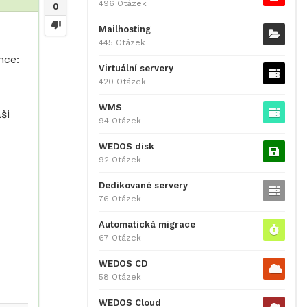
496 Otázek
0
Mailhosting
445 Otázek
nce:
Virtuální servery
420 Otázek
WMS
ši
94 Otázek
WEDOS disk
92 Otázek
Dedikované servery
76 Otázek
Automatická migrace
67 Otázek
WEDOS CD
58 Otázek
WEDOS Cloud