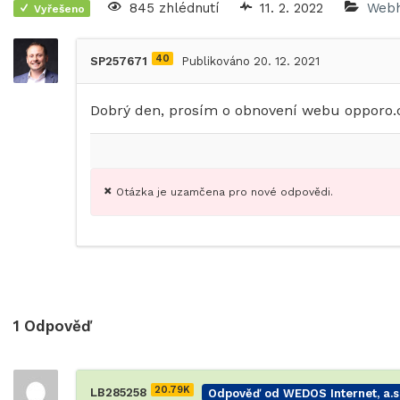
845 zhlédnutí
11. 2. 2022
Webh
Vyřešeno
40
SP257671
Publikováno 20. 12. 2021
Dobrý den, prosím o obnovení webu opporo.cz
Otázka je uzamčena pro nové odpovědi.
1
Odpověď
20.79K
LB285258
Odpověď od WEDOS Internet, a.s