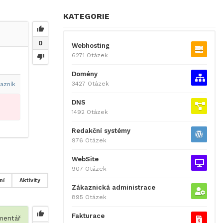
KATEGORIE
0
Webhosting
6271 Otázek
Domény
3427 Otázek
azník
DNS
1492 Otázek
Redakční systémy
976 Otázek
WebSite
907 Otázek
ní
Aktivity
Zákaznická administrace
895 Otázek
Fakturace
entář