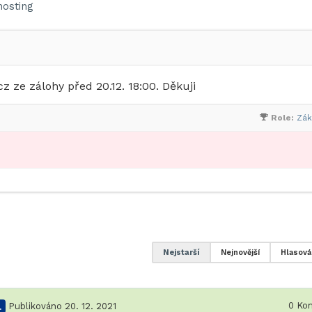
osting
 ze zálohy před 20.12. 18:00. Děkuji
Role:
Zák
Nejstarší
Nejnovější
Hlasová
0
Kom
.
Publikováno 20. 12. 2021