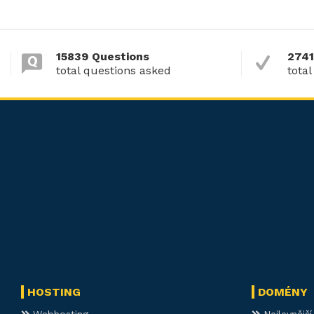
15839 Questions
2741
total questions asked
total
HOSTING
DOMÉNY