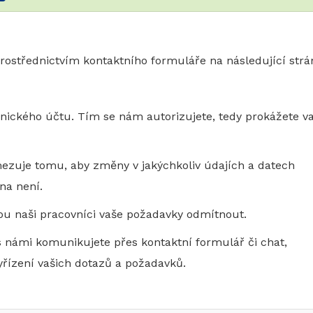
ostřednictvím kontaktního formuláře na následující strá
znického účtu. Tím se nám autorizujete, tedy prokážete va
mezuje tomu, aby změny v jakýchkoliv údajích a datech
na není.
ou naši pracovníci vaše požadavky odmítnout.
 s námi komunikujete přes kontaktní formulář či chat,
vyřízení vašich dotazů a požadavků.